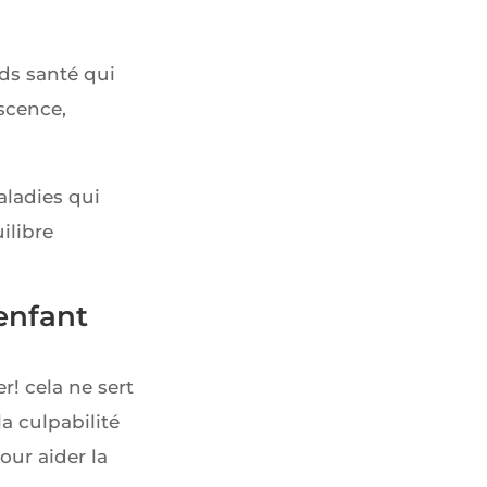
ids santé qui
scence,
aladies qui
ilibre
 enfant
r! cela ne sert
la culpabilité
our aider la